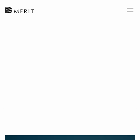
我们比他人更早洞察的见解
我们的洞见不是评论，而是优势。基于第一性
原理，预测出颠覆性技术和商业化市场结合的
重磅影响。为行动而生，不为头条而作。
全球资产配置