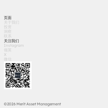
页面
关
于
我
们
投
资
洞
察
联
系
关注我们
I
n
s
t
a
g
r
a
m
领
英
X
微
信
©2026 Merit Asset Management